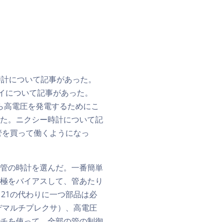
時計について記事があった。
ライについて記事があった。
ら高電圧を発電するためにこ
た。ニクシー時計について記
管を買って働くようになっ
管の時計を選んだ。一番簡単
極をバイアスして、管あたり
21の代わりに一つ部品は必
デマルチプレクサ）、高電圧
チを使って、全部の管の制御