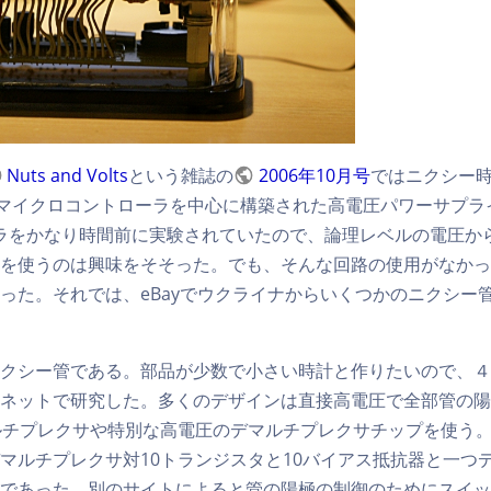
Nuts and Volts
という雑誌の
2006年10月号
ではニクシー
ICマイクロコントローラを中心に構築された高電圧パワーサプ
ーラをかなり時間前に実験されていたので、論理レベルの電圧か
を使うのは興味をそそった。でも、そんな回路の使用がなかっ
った。それでは、eBayでウクライナからいくつかのニクシー
クシー管である。部品が少数で小さい時計と作りたいので、４
ネットで研究した。多くのデザインは直接高電圧で全部管の陽
ルチプレクサや特別な高電圧のデマルチプレクサチップを使う。
マルチプレクサ対10トランジスタと10バイアス抵抗器と一つ
であった。別のサイトによると管の陽極の制御のためにスイッ