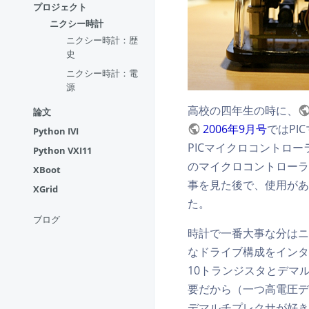
プロジェクト
ニクシー時計
ニクシー時計：歴
史
ニクシー時計：電
源
高校の四年生の時に、
論文
2006年9月号
ではP
Python IVI
PICマイクロコントロ
Python VXI11
のマイクロコントローラ
XBoot
事を見た後で、使用があ
XGrid
た。
ブログ
時計で一番大事な分はニ
なドライブ構成をインタ
10トランジスタとデマ
要だから（一つ高電圧デ
デマルチプレクサが好き