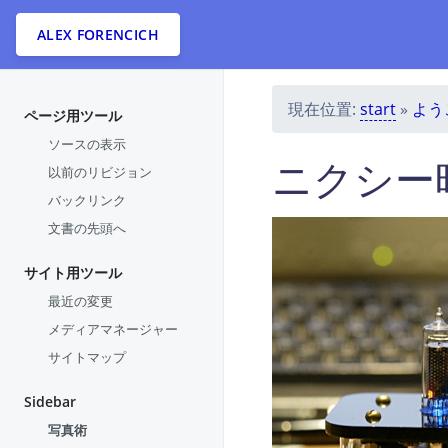
ALEX FORENCICH
現在位置:
start
»
よう
ページ用ツール
ソースの表示
ニクシー
以前のリビジョン
バックリンク
文書の先頭へ
サイト用ツール
最近の変更
メディアマネージャー
サイトマップ
Sidebar
写真術