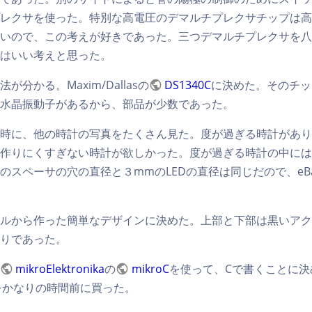
レクサを使った。特別な高電圧のデマルチプレクサチップは高
いので、この考えが好きであった。三つデマルチプレクサを八
はいい考えと思った。
分かる。Maxim/Dallasの
DS1340C
に決めた。そのチッ
水晶振動子があるから、部品が少数であった。
時に、他の時計の写真をたくさん見た。度が過ぎる時計があり
作りにくすぎない時計が欲しかった。度が過ぎる時計の中には
のスペーサの穴の直径と３mmのLEDの直径は同じだので、eBa
ルから作った簡単なデザインに決めた。上部と下部は黒いアク
りであった。
mikroElektronika
の
mikroC
を使って、Cで書くことに決
ードをかなりの時間前に買った。